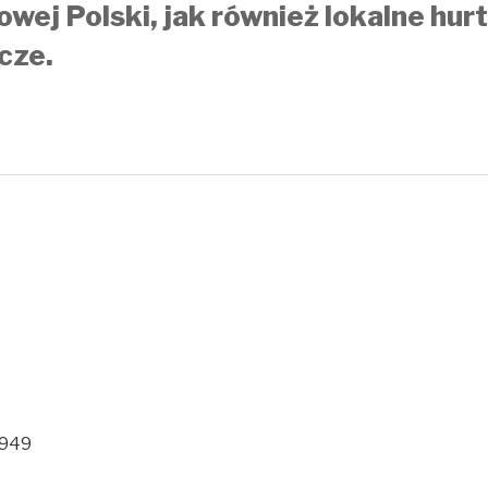
owej Polski, jak również lokalne hur
cze.
 949