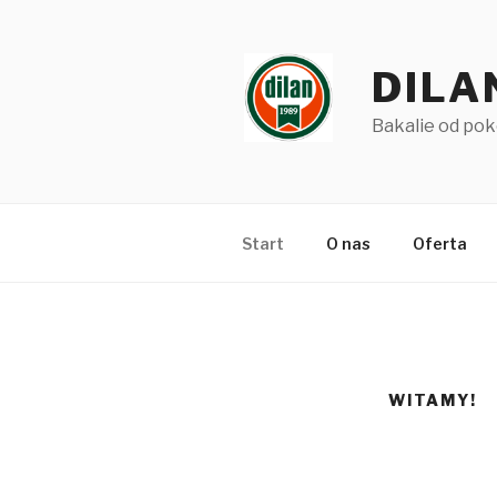
Skip
to
content
DILA
Bakalie od pok
Start
O nas
Oferta
WITAMY!