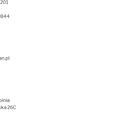
 201
 844
n.pl
binia
jska 26C