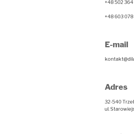
+48 502 364
+48 603 078
E-mail
kontakt@dila
Adres
32-540 Trze
ul. Starowie