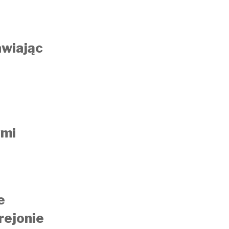
awiając
ymi
e
rejonie