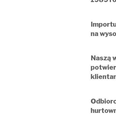
Importu
na wyso
Naszą w
potwier
klienta
Odbiorc
hurtown