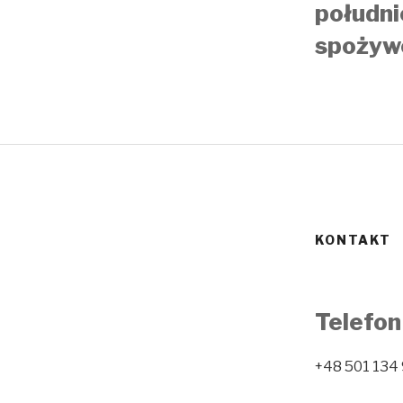
południ
spożyw
KONTAKT
Telefon
+48 501 134